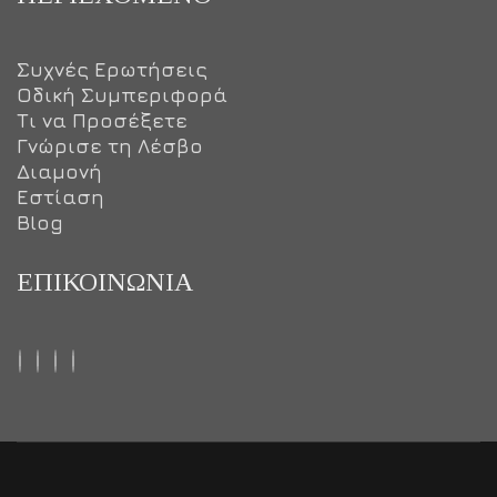
Συχνές Ερωτήσεις
Οδική Συμπεριφορά
Τι να Προσέξετε
Γνώρισε τη Λέσβο
Διαμονή
Εστίαση
Blog
ΕΠΙΚΟΙΝΩΝΊΑ